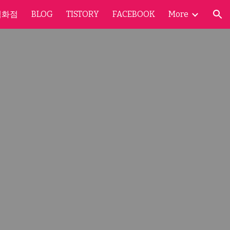
백화점
BLOG
TISTORY
FACEBOOK
More
ion